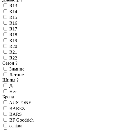
R13
R14
R15
R16
R17
R18
R19
R20
R21
R22
Сезон
?
Зимние
Летние
Шипы
?
Да
Нет
Бренд
AUSTONE
BAREZ
BARS
BF Goodrich
centara