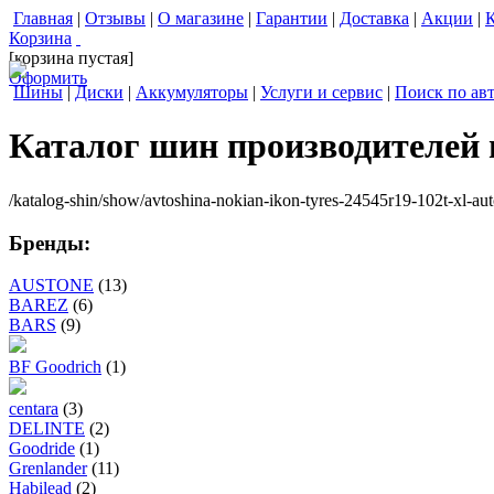
Главная
|
Отзывы
|
О магазине
|
Гарантии
|
Доставка
|
Акции
|
Корзина
[корзина пустая]
Оформить
Шины
|
Диски
|
Аккумуляторы
|
Услуги и сервис
|
Поиск по ав
Каталог шин производителей
/katalog-shin/show/avtoshina-nokian-ikon-tyres-24545r19-102t-xl-aut
Бренды:
AUSTONE
(13)
BAREZ
(6)
BARS
(9)
BF Goodrich
(1)
centara
(3)
DELINTE
(2)
Goodride
(1)
Grenlander
(11)
Habilead
(2)