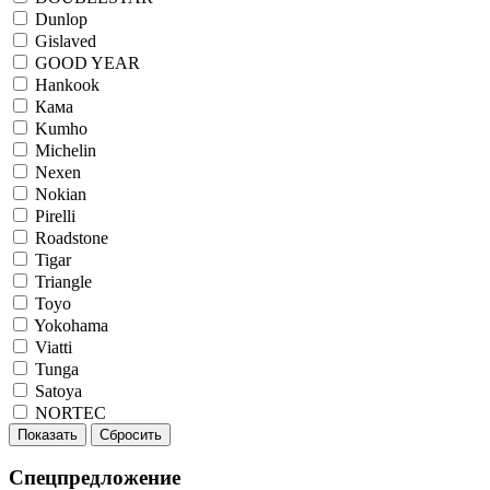
Dunlop
Gislaved
GOOD YEAR
Hankook
Кама
Kumho
Michelin
Nexen
Nokian
Pirelli
Roadstone
Tigar
Triangle
Toyo
Yokohama
Viatti
Tunga
Satoya
NORTEC
Показать
Сбросить
Спецпредложение