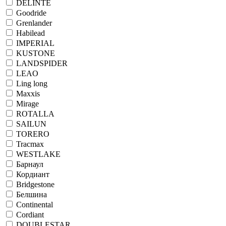
DELINTE
Goodride
Grenlander
Habilead
IMPERIAL
KUSTONE
LANDSPIDER
LEAO
Ling long
Maxxis
Mirage
ROTALLA
SAILUN
TORERO
Tracmax
WESTLAKE
Барнаул
Кордиант
Bridgestone
Белшина
Continental
Cordiant
DOUBLESTAR