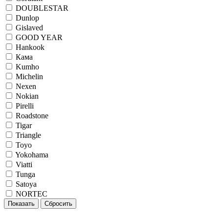
DOUBLESTAR
Dunlop
Gislaved
GOOD YEAR
Hankook
Кама
Kumho
Michelin
Nexen
Nokian
Pirelli
Roadstone
Tigar
Triangle
Toyo
Yokohama
Viatti
Tunga
Satoya
NORTEC
Показать
Сбросить