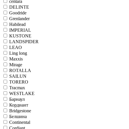
centara
DELINTE
Goodride
Grenlander
Habilead
IMPERIAL
KUSTONE
LANDSPIDER
LEAO
Ling long
Maxxis
Mirage
ROTALLA
SAILUN
TORERO
Tracmax
WESTLAKE
Барнаул
Кордиант
Bridgestone
Белшина
Continental
Cordiant