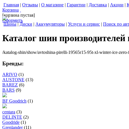
Главная
|
Отзывы
|
О магазине
|
Гарантии
|
Доставка
|
Акции
|
Корзина
[корзина пустая]
Оформить
Шины
|
Диски
|
Аккумуляторы
|
Услуги и сервис
|
Поиск по ав
Каталог шин производителей
/katalog-shin/show/avtoshina-pirelli-19565r15-95t-xl-winter-ice-zero-f
Бренды:
ARIVO
(1)
AUSTONE
(13)
BAREZ
(6)
BARS
(9)
BF Goodrich
(1)
centara
(3)
DELINTE
(2)
Goodride
(1)
Grenlander
(11)