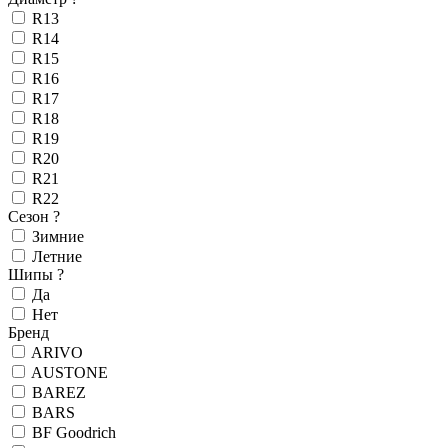
R13
R14
R15
R16
R17
R18
R19
R20
R21
R22
Сезон
?
Зимние
Летние
Шипы
?
Да
Нет
Бренд
ARIVO
AUSTONE
BAREZ
BARS
BF Goodrich