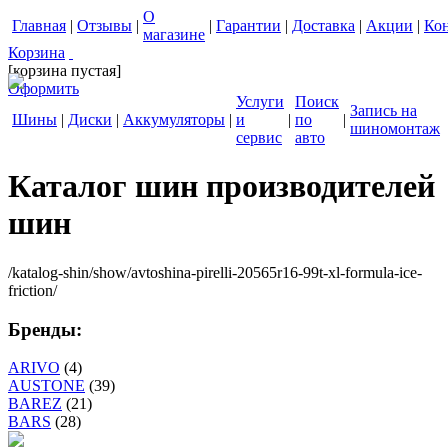
О
Главная
|
Отзывы
|
|
Гарантии
|
Доставка
|
Акции
|
Ко
магазине
Корзина
[корзина пустая]
Оформить
Услуги
Поиск
Запись на
Шины
|
Диски
|
Аккумуляторы
|
и
|
по
|
шиномонтаж
сервис
авто
Каталог шин производителей
шин
/katalog-shin/show/avtoshina-pirelli-20565r16-99t-xl-formula-ice-
friction/
Бренды:
ARIVO
(4)
AUSTONE
(39)
BAREZ
(21)
BARS
(28)