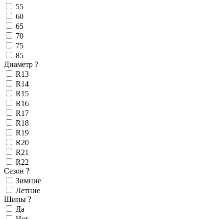
55
60
65
70
75
85
Диаметр
?
R13
R14
R15
R16
R17
R18
R19
R20
R21
R22
Сезон
?
Зимние
Летние
Шипы
?
Да
Нет