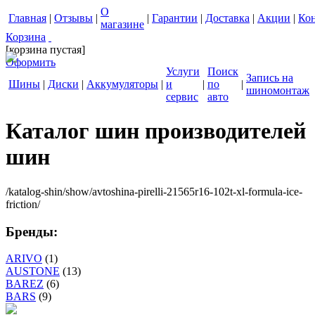
О
Главная
|
Отзывы
|
|
Гарантии
|
Доставка
|
Акции
|
Ко
магазине
Корзина
[корзина пустая]
Оформить
Услуги
Поиск
Запись на
Шины
|
Диски
|
Аккумуляторы
|
и
|
по
|
шиномонтаж
сервис
авто
Каталог шин производителей
шин
/katalog-shin/show/avtoshina-pirelli-21565r16-102t-xl-formula-ice-
friction/
Бренды:
ARIVO
(1)
AUSTONE
(13)
BAREZ
(6)
BARS
(9)