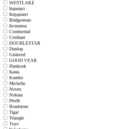
WESTLAKE
Барнаул
Кордиант
Bridgestone
Белшина
Continental
Cordiant
DOUBLESTAR
Dunlop
Gislaved
GOOD YEAR
Hankook
Кама
Kumho
Michelin
Nexen
Nokian
Pirelli
Roadstone
Tigar
Triangle
Toyo