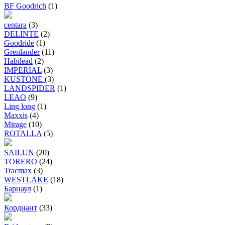
BF Goodrich
(1)
centara
(3)
DELINTE
(2)
Goodride
(1)
Grenlander
(11)
Habilead
(2)
IMPERIAL
(3)
KUSTONE
(3)
LANDSPIDER
(1)
LEAO
(9)
Ling long
(1)
Maxxis
(4)
Mirage
(10)
ROTALLA
(5)
SAILUN
(20)
TORERO
(24)
Tracmax
(3)
WESTLAKE
(18)
Барнаул
(1)
Кордиант
(33)