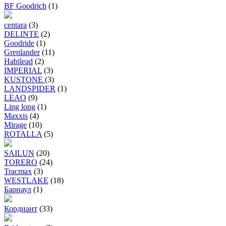
BF Goodrich
(1)
centara
(3)
DELINTE
(2)
Goodride
(1)
Grenlander
(11)
Habilead
(2)
IMPERIAL
(3)
KUSTONE
(3)
LANDSPIDER
(1)
LEAO
(9)
Ling long
(1)
Maxxis
(4)
Mirage
(10)
ROTALLA
(5)
SAILUN
(20)
TORERO
(24)
Tracmax
(3)
WESTLAKE
(18)
Барнаул
(1)
Кордиант
(33)