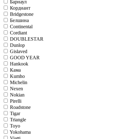
Барнаул
Кордиант
Bridgestone
Белшина
Continental
Cordiant
DOUBLESTAR
Dunlop
Gislaved
GOOD YEAR
Hankook
Кама
Kumho
Michelin
Nexen
Nokian
Pirelli
Roadstone
Tigar
Triangle
Toyo
Yokohama
Viatti