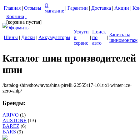
О
Главная
|
Отзывы
|
|
Гарантии
|
Доставка
|
Акции
|
Ко
магазине
Корзина
[корзина пустая]
Оформить
Услуги
Поиск
Запись на
Шины
|
Диски
|
Аккумуляторы
|
и
|
по
|
шиномонтаж
сервис
авто
Каталог шин производителей
шин
/katalog-shin/show/avtoshina-pirelli-22555r17-101t-xl-winter-ice-
zero-ship/
Бренды:
ARIVO
(1)
AUSTONE
(13)
BAREZ
(6)
BARS
(9)