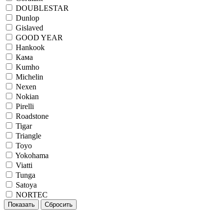
DOUBLESTAR
Dunlop
Gislaved
GOOD YEAR
Hankook
Кама
Kumho
Michelin
Nexen
Nokian
Pirelli
Roadstone
Tigar
Triangle
Toyo
Yokohama
Viatti
Tunga
Satoya
NORTEC
Показать
Сбросить