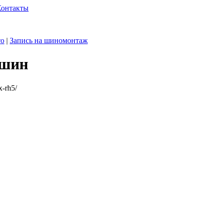
Контакты
то
|
Запись на шиномонтаж
 шин
x-rh5/