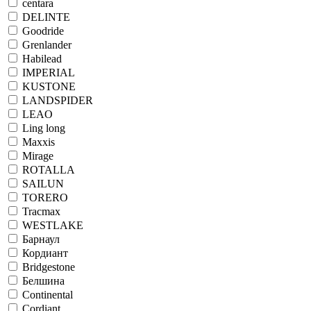
centara
DELINTE
Goodride
Grenlander
Habilead
IMPERIAL
KUSTONE
LANDSPIDER
LEAO
Ling long
Maxxis
Mirage
ROTALLA
SAILUN
TORERO
Tracmax
WESTLAKE
Барнаул
Кордиант
Bridgestone
Белшина
Continental
Cordiant