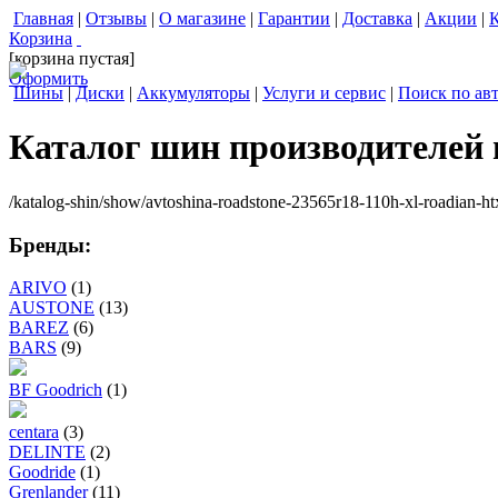
Главная
|
Отзывы
|
О магазине
|
Гарантии
|
Доставка
|
Акции
|
Корзина
[корзина пустая]
Оформить
Шины
|
Диски
|
Аккумуляторы
|
Услуги и сервис
|
Поиск по ав
Каталог шин производителей
/katalog-shin/show/avtoshina-roadstone-23565r18-110h-xl-roadian-ht
Бренды:
ARIVO
(1)
AUSTONE
(13)
BAREZ
(6)
BARS
(9)
BF Goodrich
(1)
centara
(3)
DELINTE
(2)
Goodride
(1)
Grenlander
(11)