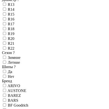
R13
R14
R15
R16
R17
R18
R19
R20
R21
R22
Сезон
?
Зимние
Летние
Шипы
?
Да
Нет
Бренд
ARIVO
AUSTONE
BAREZ
BARS
BF Goodrich