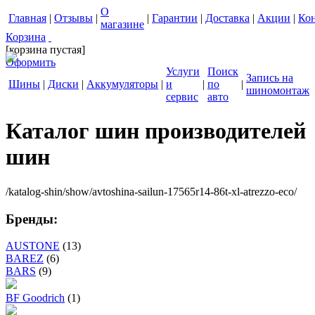
О
Главная
|
Отзывы
|
|
Гарантии
|
Доставка
|
Акции
|
Ко
магазине
Корзина
[корзина пустая]
Оформить
Услуги
Поиск
Запись на
Шины
|
Диски
|
Аккумуляторы
|
и
|
по
|
шиномонтаж
сервис
авто
Каталог шин производителей
шин
/katalog-shin/show/avtoshina-sailun-17565r14-86t-xl-atrezzo-eco/
Бренды:
AUSTONE
(13)
BAREZ
(6)
BARS
(9)
BF Goodrich
(1)