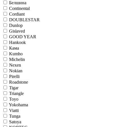
Белшина
Continental
Cordiant
DOUBLESTAR
Dunlop
Gislaved
GOOD YEAR
Hankook
Кама
Kumho
Michelin
Nexen
Nokian
Pirelli
Roadstone
Tigar
Triangle
Toyo
Yokohama
Viatti
Tunga
Satoya