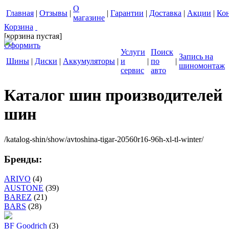
О
Главная
|
Отзывы
|
|
Гарантии
|
Доставка
|
Акции
|
Ко
магазине
Корзина
[корзина пустая]
Оформить
Услуги
Поиск
Запись на
Шины
|
Диски
|
Аккумуляторы
|
и
|
по
|
шиномонтаж
сервис
авто
Каталог шин производителей
шин
/katalog-shin/show/avtoshina-tigar-20560r16-96h-xl-tl-winter/
Бренды:
ARIVO
(4)
AUSTONE
(39)
BAREZ
(21)
BARS
(28)
BF Goodrich
(3)