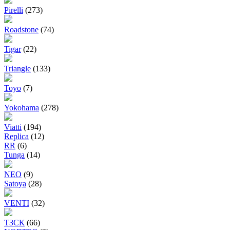
Pirelli
(273)
Roadstone
(74)
Tigar
(22)
Triangle
(133)
Toyo
(7)
Yokohama
(278)
Viatti
(194)
Replica
(12)
RR
(6)
Tunga
(14)
NEO
(9)
Satoya
(28)
VENTI
(32)
ТЗСК
(66)