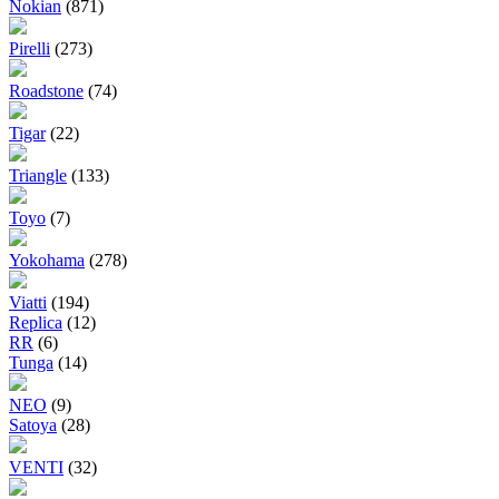
Nokian
(871)
Pirelli
(273)
Roadstone
(74)
Tigar
(22)
Triangle
(133)
Toyo
(7)
Yokohama
(278)
Viatti
(194)
Replica
(12)
RR
(6)
Tunga
(14)
NEO
(9)
Satoya
(28)
VENTI
(32)