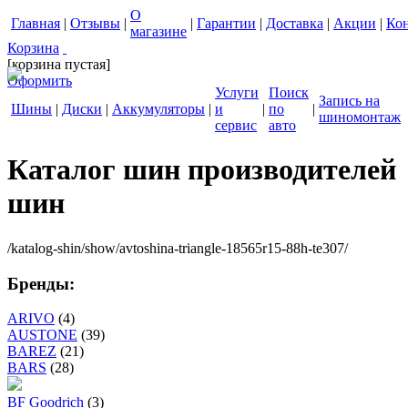
О
Главная
|
Отзывы
|
|
Гарантии
|
Доставка
|
Акции
|
Ко
магазине
Корзина
[корзина пустая]
Оформить
Услуги
Поиск
Запись на
Шины
|
Диски
|
Аккумуляторы
|
и
|
по
|
шиномонтаж
сервис
авто
Каталог шин производителей
шин
/katalog-shin/show/avtoshina-triangle-18565r15-88h-te307/
Бренды:
ARIVO
(4)
AUSTONE
(39)
BAREZ
(21)
BARS
(28)
BF Goodrich
(3)