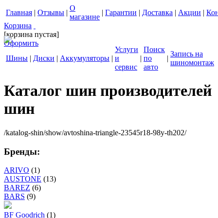
О
Главная
|
Отзывы
|
|
Гарантии
|
Доставка
|
Акции
|
Ко
магазине
Корзина
[корзина пустая]
Оформить
Услуги
Поиск
Запись на
Шины
|
Диски
|
Аккумуляторы
|
и
|
по
|
шиномонтаж
сервис
авто
Каталог шин производителей
шин
/katalog-shin/show/avtoshina-triangle-23545r18-98y-th202/
Бренды:
ARIVO
(1)
AUSTONE
(13)
BAREZ
(6)
BARS
(9)
BF Goodrich
(1)