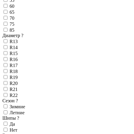
55
60
65
70
75
85
Диаметр
?
R13
R14
R15
R16
R17
R18
R19
R20
R21
R22
Сезон
?
Зимние
Летние
Шипы
?
Да
Нет