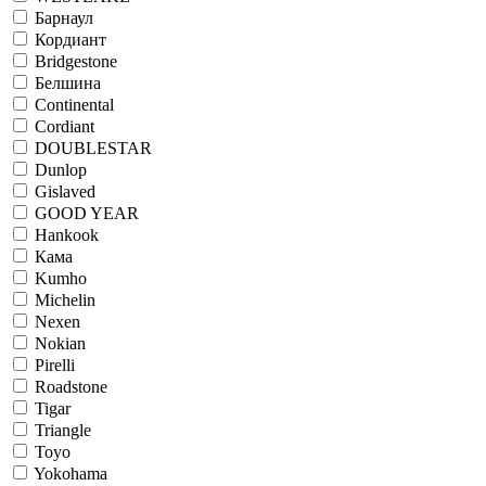
Барнаул
Кордиант
Bridgestone
Белшина
Continental
Cordiant
DOUBLESTAR
Dunlop
Gislaved
GOOD YEAR
Hankook
Кама
Kumho
Michelin
Nexen
Nokian
Pirelli
Roadstone
Tigar
Triangle
Toyo
Yokohama