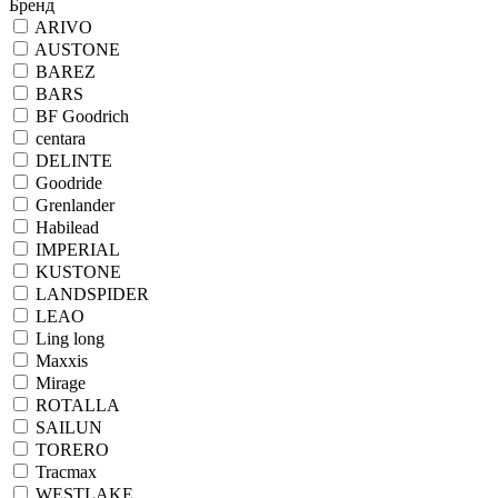
Бренд
ARIVO
AUSTONE
BAREZ
BARS
BF Goodrich
centara
DELINTE
Goodride
Grenlander
Habilead
IMPERIAL
KUSTONE
LANDSPIDER
LEAO
Ling long
Maxxis
Mirage
ROTALLA
SAILUN
TORERO
Tracmax
WESTLAKE