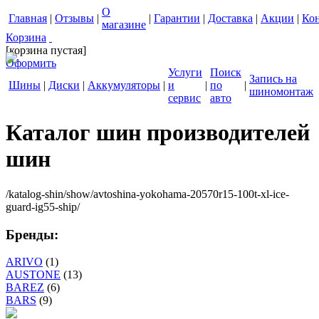
О
Главная
|
Отзывы
|
|
Гарантии
|
Доставка
|
Акции
|
Ко
магазине
Корзина
[корзина пустая]
Оформить
Услуги
Поиск
Запись на
Шины
|
Диски
|
Аккумуляторы
|
и
|
по
|
шиномонтаж
сервис
авто
Каталог шин производителей
шин
/katalog-shin/show/avtoshina-yokohama-20570r15-100t-xl-ice-
guard-ig55-ship/
Бренды:
ARIVO
(1)
AUSTONE
(13)
BAREZ
(6)
BARS
(9)