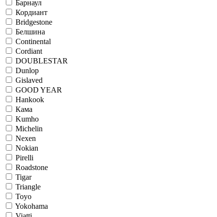
Барнаул
Кордиант
Bridgestone
Белшина
Continental
Cordiant
DOUBLESTAR
Dunlop
Gislaved
GOOD YEAR
Hankook
Кама
Kumho
Michelin
Nexen
Nokian
Pirelli
Roadstone
Tigar
Triangle
Toyo
Yokohama
Viatti