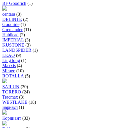
BF Goodrich
(1)
centara
(3)
DELINTE
(2)
Goodride
(1)
Grenlander
(11)
Habilead
(2)
IMPERIAL
(3)
KUSTONE
(3)
LANDSPIDER
(1)
LEAO
(9)
Ling long
(1)
Maxxis
(4)
Mirage
(10)
ROTALLA
(5)
SAILUN
(20)
TORERO
(24)
Tracmax
(3)
WESTLAKE
(18)
Барнаул
(1)
Кордиант
(33)