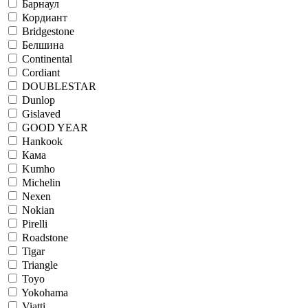
Барнаул
Кордиант
Bridgestone
Белшина
Continental
Cordiant
DOUBLESTAR
Dunlop
Gislaved
GOOD YEAR
Hankook
Кама
Kumho
Michelin
Nexen
Nokian
Pirelli
Roadstone
Tigar
Triangle
Toyo
Yokohama
Viatti