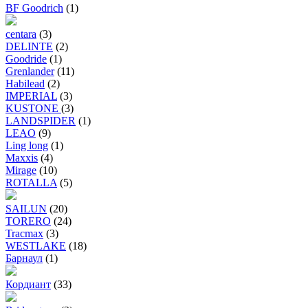
BF Goodrich
(1)
centara
(3)
DELINTE
(2)
Goodride
(1)
Grenlander
(11)
Habilead
(2)
IMPERIAL
(3)
KUSTONE
(3)
LANDSPIDER
(1)
LEAO
(9)
Ling long
(1)
Maxxis
(4)
Mirage
(10)
ROTALLA
(5)
SAILUN
(20)
TORERO
(24)
Tracmax
(3)
WESTLAKE
(18)
Барнаул
(1)
Кордиант
(33)