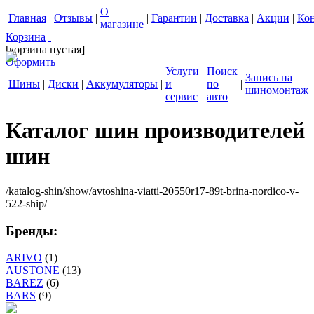
О
Главная
|
Отзывы
|
|
Гарантии
|
Доставка
|
Акции
|
Ко
магазине
Корзина
[корзина пустая]
Оформить
Услуги
Поиск
Запись на
Шины
|
Диски
|
Аккумуляторы
|
и
|
по
|
шиномонтаж
сервис
авто
Каталог шин производителей
шин
/katalog-shin/show/avtoshina-viatti-20550r17-89t-brina-nordico-v-
522-ship/
Бренды:
ARIVO
(1)
AUSTONE
(13)
BAREZ
(6)
BARS
(9)