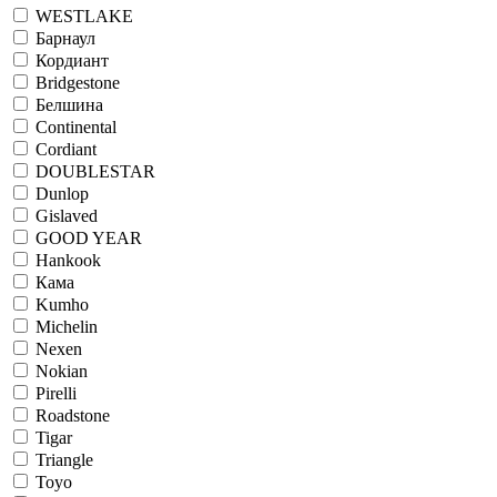
WESTLAKE
Барнаул
Кордиант
Bridgestone
Белшина
Continental
Cordiant
DOUBLESTAR
Dunlop
Gislaved
GOOD YEAR
Hankook
Кама
Kumho
Michelin
Nexen
Nokian
Pirelli
Roadstone
Tigar
Triangle
Toyo