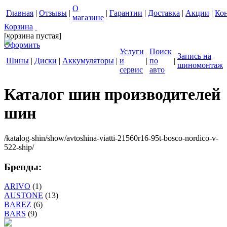
О
Главная
|
Отзывы
|
|
Гарантии
|
Доставка
|
Акции
|
Ко
магазине
Корзина
[корзина пустая]
Оформить
Услуги
Поиск
Запись на
Шины
|
Диски
|
Аккумуляторы
|
и
|
по
|
шиномонтаж
сервис
авто
Каталог шин производителей
шин
/katalog-shin/show/avtoshina-viatti-21560r16-95t-bosco-nordico-v-
522-ship/
Бренды:
ARIVO
(1)
AUSTONE
(13)
BAREZ
(6)
BARS
(9)