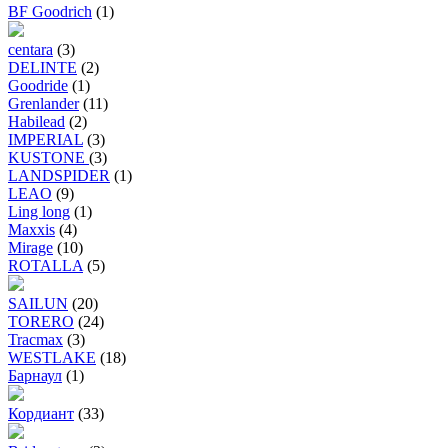
BF Goodrich
(1)
centara
(3)
DELINTE
(2)
Goodride
(1)
Grenlander
(11)
Habilead
(2)
IMPERIAL
(3)
KUSTONE
(3)
LANDSPIDER
(1)
LEAO
(9)
Ling long
(1)
Maxxis
(4)
Mirage
(10)
ROTALLA
(5)
SAILUN
(20)
TORERO
(24)
Tracmax
(3)
WESTLAKE
(18)
Барнаул
(1)
Кордиант
(33)