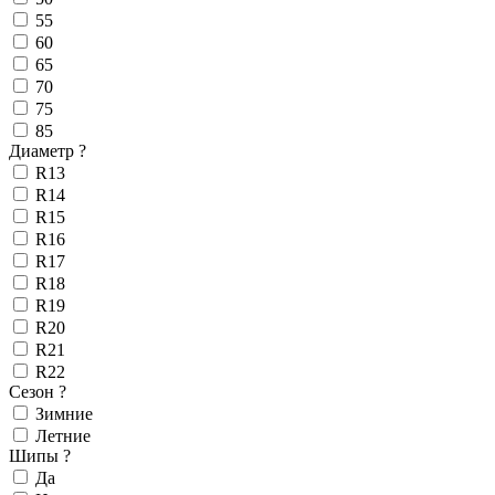
55
60
65
70
75
85
Диаметр
?
R13
R14
R15
R16
R17
R18
R19
R20
R21
R22
Сезон
?
Зимние
Летние
Шипы
?
Да