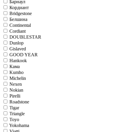
Барнаул
Кордиант
Bridgestone
Белшина
Continental
Cordiant
DOUBLESTAR
Dunlop
Gislaved
GOOD YEAR
Hankook
Кама
Kumho
Michelin
Nexen
Nokian
Pirelli
Roadstone
Tigar
Triangle
Toyo
Yokohama
Viatti