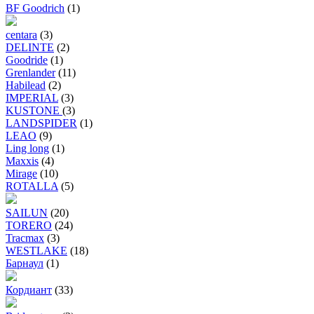
BF Goodrich
(1)
centara
(3)
DELINTE
(2)
Goodride
(1)
Grenlander
(11)
Habilead
(2)
IMPERIAL
(3)
KUSTONE
(3)
LANDSPIDER
(1)
LEAO
(9)
Ling long
(1)
Maxxis
(4)
Mirage
(10)
ROTALLA
(5)
SAILUN
(20)
TORERO
(24)
Tracmax
(3)
WESTLAKE
(18)
Барнаул
(1)
Кордиант
(33)