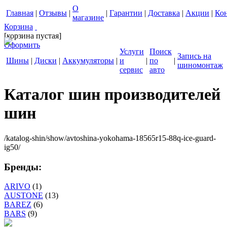
О
Главная
|
Отзывы
|
|
Гарантии
|
Доставка
|
Акции
|
Ко
магазине
Корзина
[корзина пустая]
Оформить
Услуги
Поиск
Запись на
Шины
|
Диски
|
Аккумуляторы
|
и
|
по
|
шиномонтаж
сервис
авто
Каталог шин производителей
шин
/katalog-shin/show/avtoshina-yokohama-18565r15-88q-ice-guard-
ig50/
Бренды:
ARIVO
(1)
AUSTONE
(13)
BAREZ
(6)
BARS
(9)