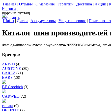
Главная
|
Отзывы
|
О магазине
|
Гарантии
|
Доставка
|
Акции
|
Корзина
[корзина пустая]
Оформить
Шины
|
Диски
|
Аккумуляторы
|
Услуги и сервис
|
Поиск по ав
Каталог шин производителей
/katalog-shin/show/avtoshina-yokohama-20555r16-94t-xl-ice-guard-i
Бренды:
ARIVO
(4)
AUSTONE
(39)
BAREZ
(21)
BARS
(28)
BF Goodrich
(3)
CARWEL
(72)
centara
(9)
DELINTE
(7)