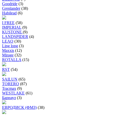
Goodride
(3)
Grenlander
(38)
Habilead
(6)
I FREE
(58)
IMPERIAL
(9)
KUSTONE
(9)
LANDSPIDER
(4)
LEAO
(30)
Ling long
(3)
Maxxis
(12)
Mirage
(32)
ROTALLA
(15)
RST
(54)
SAILUN
(65)
TORERO
(87)
Tracmax
(9)
WESTLAKE
(61)
Барнаул
(3)
ЕВРОДИСК (ФМЗ)
(38)