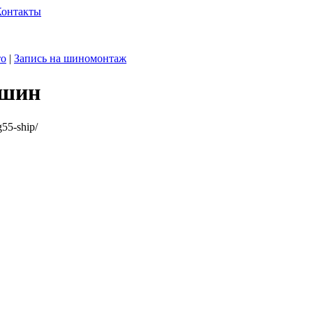
Контакты
то
|
Запись на шиномонтаж
 шин
g55-ship/