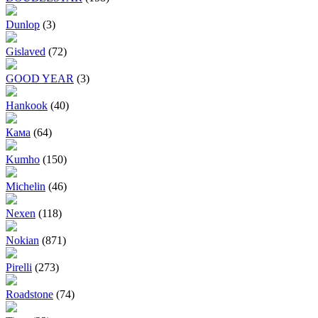
Dunlop
(3)
Gislaved
(72)
GOOD YEAR
(3)
Hankook
(40)
Кама
(64)
Kumho
(150)
Michelin
(46)
Nexen
(118)
Nokian
(871)
Pirelli
(273)
Roadstone
(74)