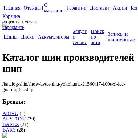
О
Главная
|
Отзывы
|
|
Гарантии
|
Доставка
|
Акции
|
Ко
магазине
Корзина
[корзина пустая]
Оформить
Услуги
Поиск
Запись на
Шины
|
Диски
|
Аккумуляторы
|
и
|
по
|
шиномонтаж
сервис
авто
Каталог шин производителей
шин
/katalog-shin/show/avtoshina-yokohama-21560r17-100t-xl-ice-
guard-ig65-ship/
Бренды:
ARIVO
(4)
AUSTONE
(39)
BAREZ
(21)
BARS
(28)