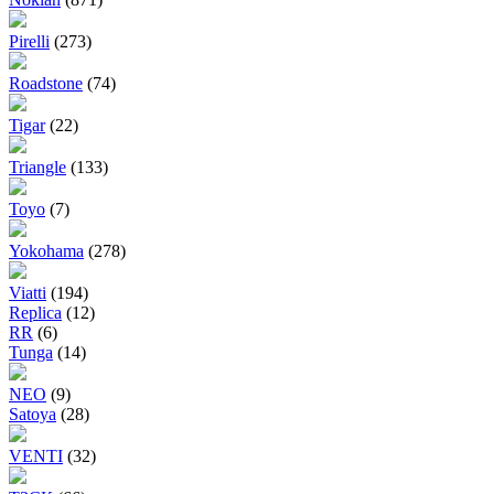
Pirelli
(273)
Roadstone
(74)
Tigar
(22)
Triangle
(133)
Toyo
(7)
Yokohama
(278)
Viatti
(194)
Replica
(12)
RR
(6)
Tunga
(14)
NEO
(9)
Satoya
(28)
VENTI
(32)