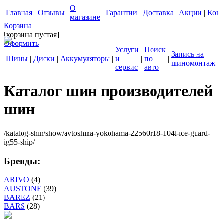
О
Главная
|
Отзывы
|
|
Гарантии
|
Доставка
|
Акции
|
Ко
магазине
Корзина
[корзина пустая]
Оформить
Услуги
Поиск
Запись на
Шины
|
Диски
|
Аккумуляторы
|
и
|
по
|
шиномонтаж
сервис
авто
Каталог шин производителей
шин
/katalog-shin/show/avtoshina-yokohama-22560r18-104t-ice-guard-
ig55-ship/
Бренды:
ARIVO
(4)
AUSTONE
(39)
BAREZ
(21)
BARS
(28)